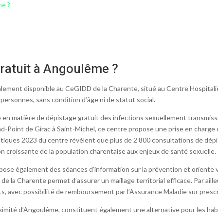
me ?
gratuit à Angoulême ?
alement disponible au CeGIDD de la Charente, situé au Centre Hospitali
 personnes, sans condition d’âge ni de statut social.
 en matière de dépistage gratuit des infections sexuellement transmiss
d-Point de Girac à Saint-Michel, ce centre propose une prise en charge 
tistiques 2023 du centre révèlent que plus de 2 800 consultations de dép
on croissante de la population charentaise aux enjeux de santé sexuelle.
se également des séances d’information sur la prévention et oriente v
e la Charente permet d’assurer un maillage territorial efficace. Par ailleu
ts, avec possibilité de remboursement par l’Assurance Maladie sur prescr
ximité d’Angoulême, constituent également une alternative pour les hab