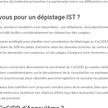
ervice de médecine préventive. Le partenariat entre ces différentes stru
ous pour un dépistage IST ?
lusieurs modalités sont disponibles : par téléphone, via la plateforme
Doctolib facilite considérablement les démarches des usagers.
yen privilégié pour planifier une consultation de dépistage au CeGIDD d
duire de 30% les délais d’attente selon les données internes du centre 
r les demandes non urgentes, et des plages d’urgence sont réservées 
ble en contactant directement le secrétariat du CeGIDD au numéro dédi
ions complémentaires sur le déroulement de la consultation ou expriman
t psychosocial, peut répondre aux interrogations et rassurer les patie
aux d’accueil libre sont proposés certains jours de la semaine, bien que 
le matin pour optimiser ses chances d’être reçu dans la journée. L’accue
 de précarité.