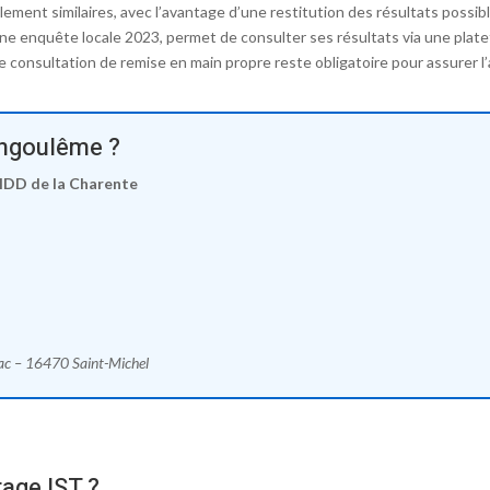
alement similaires, avec l’avantage d’une restitution des résultats possi
ne enquête locale 2023, permet de consulter ses résultats via une platef
 une consultation de remise en main propre reste obligatoire pour assure
Angoulême ?
IDD de la Charente
rac – 16470 Saint-Michel
tage IST ?