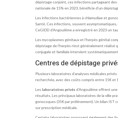
dépistage conjoint, ces infections partageant des
nationale de 15% en 2023, bénéficie d’un dépistag
Les infections bactériennes à chlamydiae et gono
Santé. Ces infections, souvent asymptomatiques, re
CeGIDD d’Angoulême a enregistré en 2023 un taux 
Les mycoplasmes génitaux et l’herpès génital comp
dépistage de l’herpès n’est généralement réalisé 
conjugale et familiale intervient systématiquemen
Centres de dépistage privés
Plusieurs laboratoires d’analyses médicales privés
recherchée, avec des coûts compris entre 15€ et 
Les
laboratoires privés
d’Angoulême offrent une al
résultats. Les principaux laboratoires de la ville p
gonocoques (35€ par prélèvement). Un bilan IST 
sur prescription médicale.
Certains laboratoires proposent également des fo