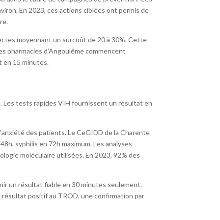
nviron. En 2023, ces actions ciblées ont permis de
re.
irectes moyennant un surcoût de 20 à 30%. Cette
e. Les pharmacies d’Angoulême commencent
t en 15 minutes.
 Les tests rapides VIH fournissent un résultat en
 l’anxiété des patients. Le CeGIDD de la Charente
n 48h, syphilis en 72h maximum. Les analyses
ologie moléculaire utilisées. En 2023, 92% des
ir un résultat fiable en 30 minutes seulement.
résultat positif au TROD, une confirmation par