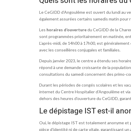
Quels sont les horaires d
Le CeGIDD d’Angoulême est ouvert du lundi au ve
également assurées certains samedis matin pour 
Les
horaires d’ouverture
du CeGIDD de la Charent
sont programmées prioritairement en matinée, ent
L’après-midi, de 14h00 à 17h00, est généralement 
avec les conseillères conjugales et familiales.
Depuis janvier 2023, le centre a étendu ses horai
répond à une demande croissante de la population a
consultations du samedi concernent des primo-cons
Durant les périodes de congés scolaires et les va
internet du Centre Hospitalier d’Angoulême et via 
dehors des heures d’ouverture du CeGIDD, garant
Le dépistage IST est-il a
Oui, le dépistage IST est totalement anonyme et 
pièce d’identité ni de carte vitale, garantissant un 