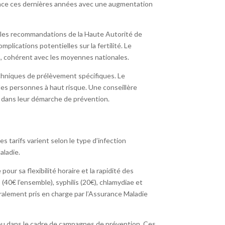
cence ces dernières années avec une augmentation
n les recommandations de la Haute Autorité de
lications potentielles sur la fertilité. Le
, cohérent avec les moyennes nationales.
echniques de prélèvement spécifiques. Le
les personnes à haut risque. Une conseillère
s dans leur démarche de prévention.
 tarifs varient selon le type d’infection
aladie.
r sa flexibilité horaire et la rapidité des
 (40€ l’ensemble), syphilis (20€), chlamydiae et
lement pris en charge par l’Assurance Maladie
 ou dans le cadre de campagnes de prévention. Ces