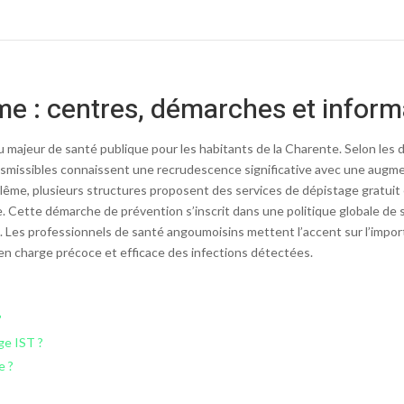
e : centres, démarches et inform
 majeur de santé publique pour les habitants de la Charente. Selon les
ansmissibles connaissent une recrudescence significative avec une aug
lême, plusieurs structures proposent des services de dépistage gratuit
 Cette démarche de prévention s’inscrit dans une politique globale de sa
 Les professionnels de santé angoumoisins mettent l’accent sur l’impor
e en charge précoce et efficace des infections détectées.
?
ge IST ?
e ?