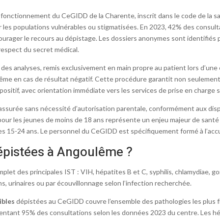
fonctionnement du CeGIDD de la Charente, inscrit dans le code de la san
ur les populations vulnérables ou stigmatisées. En 2023, 42% des consul
ourager le recours au dépistage. Les dossiers anonymes sont identifiés 
 respect du secret médical.
 des analyses, remis exclusivement en main propre au patient lors d’une
ême en cas de résultat négatif. Cette procédure garantit non seulement
itif, avec orientation immédiate vers les services de prise en charge s
 assurée sans nécessité d’autorisation parentale, conformément aux disp
our les jeunes de moins de 18 ans représente un enjeu majeur de santé 
s 15-24 ans. Le personnel du CeGIDD est spécifiquement formé à l’accu
dépistées à Angoulême ?
et des principales IST : VIH, hépatites B et C, syphilis, chlamydiae,
, urinaires ou par écouvillonnage selon l’infection recherchée.
ibles
dépistées au CeGIDD couvre l’ensemble des pathologies les plus 
sentant 95% des consultations selon les données 2023 du centre. Les hé