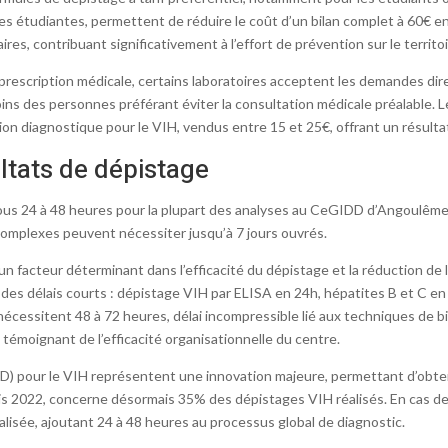
les étudiantes, permettent de réduire le coût d’un bilan complet à 60€ e
s, contribuant significativement à l’effort de prévention sur le territoi
prescription médicale, certains laboratoires acceptent les demandes d
oins des personnes préférant éviter la consultation médicale préalabl
ion diagnostique pour le VIH, vendus entre 15 et 25€, offrant un résulta
ultats de dépistage
ous 24 à 48 heures pour la plupart des analyses au CeGIDD d’Angoulême.
complexes peuvent nécessiter jusqu’à 7 jours ouvrés.
un facteur déterminant dans l’efficacité du dépistage et la réduction de
ir des délais courts : dépistage VIH par ELISA en 24h, hépatites B et C e
cessitent 48 à 72 heures, délai incompressible lié aux techniques de bi
 témoignant de l’efficacité organisationnelle du centre.
D) pour le VIH représentent une innovation majeure, permettant d’obten
2022, concerne désormais 35% des dépistages VIH réalisés. En cas de 
isée, ajoutant 24 à 48 heures au processus global de diagnostic.