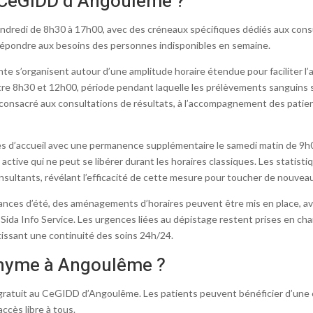
u CeGIDD d’Angoulême ?
ndredi de 8h30 à 17h00, avec des créneaux spécifiques dédiés aux con
répondre aux besoins des personnes indisponibles en semaine.
e s’organisent autour d’une amplitude horaire étendue pour faciliter l’
re 8h30 et 12h00, période pendant laquelle les prélèvements sanguins s
consacré aux consultations de résultats, à l’accompagnement des patien
res d’accueil avec une permanence supplémentaire le samedi matin de 9h
ctive qui ne peut se libérer durant les horaires classiques. Les statist
ultants, révélant l’efficacité de cette mesure pour toucher de nouveau
cances d’été, des aménagements d’horaires peuvent être mis en place, av
Sida Info Service. Les urgences liées au dépistage restent prises en cha
issant une continuité des soins 24h/24.
nonyme à Angoulême ?
gratuit au CeGIDD d’Angoulême. Les patients peuvent bénéficier d’une c
accès libre à tous.