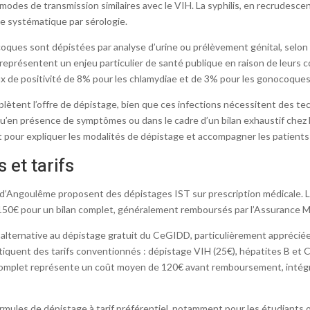
 modes de transmission similaires avec le VIH. La syphilis, en recrudes
e systématique par sérologie.
coques sont dépistées par analyse d’urine ou prélèvement génital, selo
présentent un enjeu particulier de santé publique en raison de leurs comp
de positivité de 8% pour les chlamydiae et de 3% pour les gonocoques
lètent l’offre de dépistage, bien que ces infections nécessitent des t
qu’en présence de symptômes ou dans le cadre d’un bilan exhaustif chez 
t pour expliquer les modalités de dépistage et accompagner les patient
 et tarifs
 d’Angoulême proposent des dépistages IST sur prescription médicale. Les
150€ pour un bilan complet, généralement remboursés par l’Assurance M
ternative au dépistage gratuit du CeGIDD, particulièrement appréciée pou
ratiquent des tarifs conventionnés : dépistage VIH (25€), hépatites B et C
complet représente un coût moyen de 120€ avant remboursement, intégra
rmules de dépistage à tarif préférentiel, notamment pour les étudiants