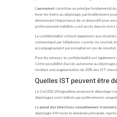
L’
anonymat
constitue un principe fondamental du 
lever les freins au dépistage, particulièrement po
démontrant l’importance de ce dispositif pour enc
professionnels habilités y ont accès dans le strict
La confidentialité s’étend également aux résultats
communiqué par téléphone, courrier ou courriel, m
accompagnement personnalisé en cas de résultat pos
Pour les mineurs, la confidentialité est également
Cette possibilité d’accès autonome au dépistage p
révélant une augmentation de 20% des IST chez le
Quelles IST peuvent être 
Le CeGIDD d’Angoulême propose le dépistage compl
dépistages sont réalisés par prélèvements sanguins
Le
panel des infections sexuellement transmiss
dépistage VIH reste la demande principale, repré