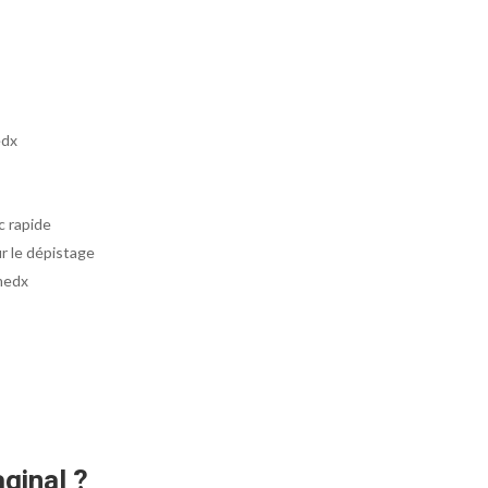
edx
c rapide
r le dépistage
medx
ginal
?