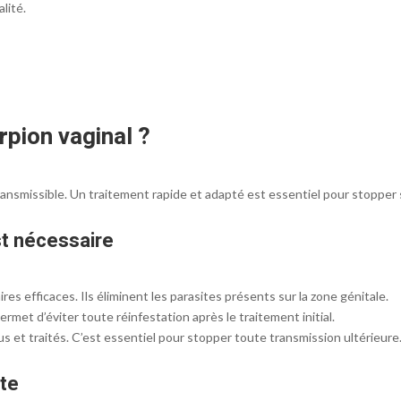
lité.
rpion vaginal ?
ransmissible. Un traitement rapide et adapté est essentiel pour stopper 
st nécessaire
res efficaces. Ils éliminent les parasites présents sur la zone génitale.
a permet d’éviter toute réinfestation après le traitement initial.
s et traités. C’est essentiel pour stopper toute transmission ultérieure
cte