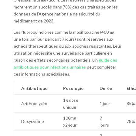
montrent un succès dans 78% des cas traités selon les
données de l’Agence nationale de sécurité du
médicament de 2023.
Les fluoroquinolones comme la moxifloxacine (400mg
une fois par jour pendant 7 jours) sont réservées aux
échecs thérapeutiques ou aux souches résistantes. Leur
utilisation nécessite une surveillance particulière en
raison des effets secondaires potentiels. Un
guide des
antibiotiques pour infections urinaires
peut compléter
ces informations spécialisées.
Antibiotique
Posologie
Durée
Effic
1g dose
Azithromycine
1 jour
85%
unique
100mg
7
Doxycycline
78%
x2/jour
jours
7